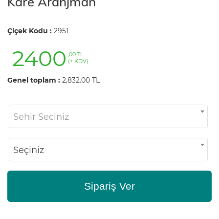
Kare Aranjman
Çiçek Kodu :
2951
2400
,00 TL
(+ KDV)
Genel toplam :
2,832.00 TL
Sehir Seciniz
Seçiniz
Sipariş Ver