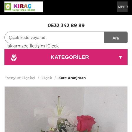
MENU
0532 342 89 89
Ara
Hakkımızda
İletişim
İÇiçek
KATEGORİLER
▾
Esenyurt Çiçekçi
Çiçek
Kare Aranjman