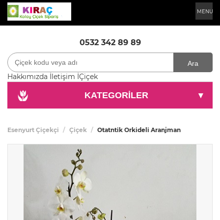
MENU
0532 342 89 89
Ara
Hakkımızda
İletişim
İÇiçek
KATEGORİLER
▾
Esenyurt Çiçekçi
Çiçek
Otatntik Orkideli Aranjman