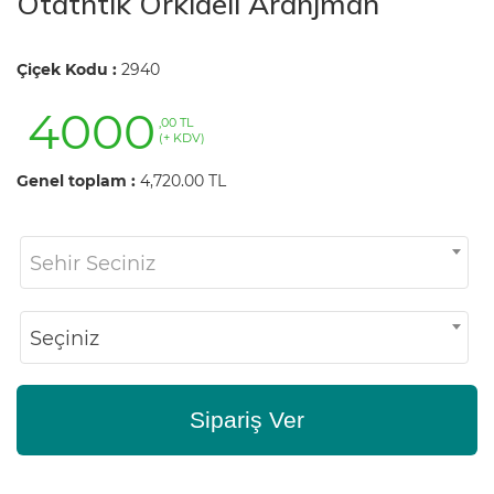
Otatntik Orkideli Aranjman
Çiçek Kodu :
2940
4000
,00 TL
(+ KDV)
Genel toplam :
4,720.00 TL
Sehir Seciniz
Seçiniz
Sipariş Ver