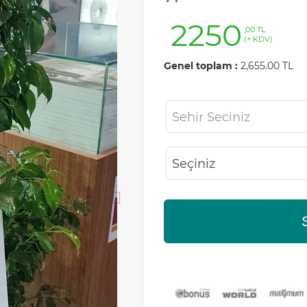
2250
,00 TL
(+ KDV)
Genel toplam :
2,655.00 TL
Sehir Seciniz
Seçiniz