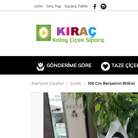
sehir
Giriş Yap
Sipariş Takibi
GÖNDERİME GÖRE
TAZE ÇİÇE
Esenyurt Çiçekçi
Çiçek
100 Cm Benjamin Bitkisi